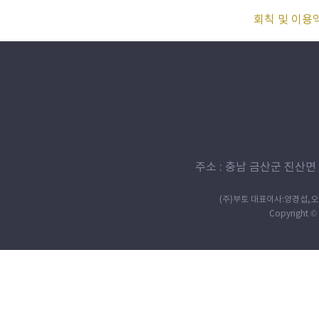
회칙 및 이용
주소 : 충남 금산군 진산면 살구정
(주)부토 대표이사:양경섭,오효미
Copyright © 