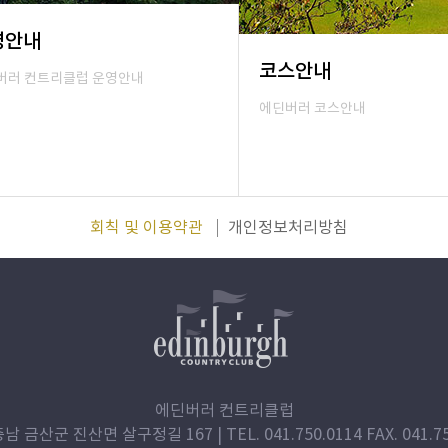
영안내
코스안내
버러 컨트리클럽 운영안내
에딘버러 코스안내
회칙 및 이용약관
개인정보처리방침
에딘버러 컨트리클럽
충남 금산군 진산면 살구정길 167 | TEL. 041.750.0114 FAX. 041.75