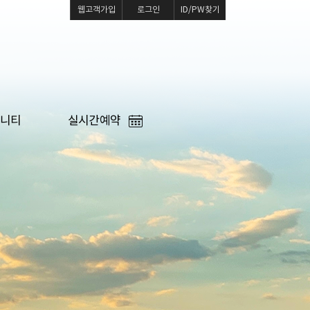
웹고객가입
로그인
ID/PW찾기
니티
실시간예약