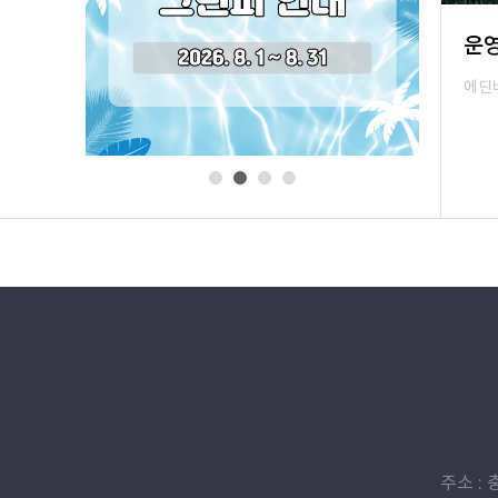
운
에딘
1
2
3
4
주소 : 