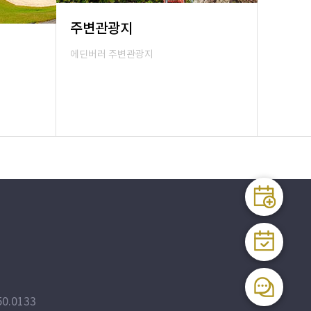
주변관광지
에딘버러 주변관광지
실시간
예약
예약확
0.0133