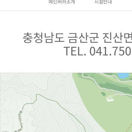
에딘버러소개
시설안내
충청남도 금산군 진산면
TEL. 041.750