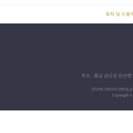
회칙 및 이용
주소 : 충남 금산군 진산면 살구정
(주)부토 대표이사:양경섭,오효미
Copyright © 