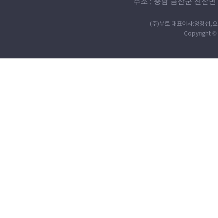
주소 : 충남 금산군 진산면 살구정
(주)부토 대표이사:양경섭,오효미
Copyright © 