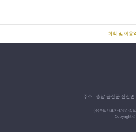
회칙 및 이용
주소 : 충남 금산군 진산면 살구정
(주)부토 대표이사:양경섭,오효미
Copyright © 