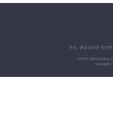
주소 : 충남 금산군 진산면 살구정
(주)부토 대표이사:양경섭,오효미
Copyright © 